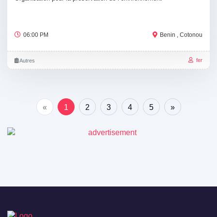
06:00 PM
Benin , Cotonou
fer
Autres
«
1
2
3
4
5
»