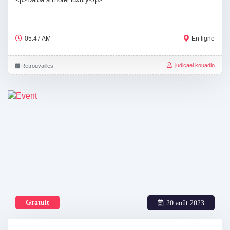
05:47 AM
En ligne
judicael kouadio
Retrouvailles
Gratuit
20 août 2023