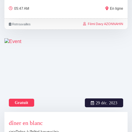
05:47 AM
En ligne
Fèmi Davy AZONNAHIN
Retrouvailles
Gratuit
29 déc. 2023
dîner en blanc
<p>Daloa à l'hôtel luxury</p>